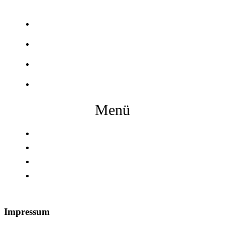
Start
Tages & Schnitzelkarte
Hotel
Kontakt
Menü
Start
Tages & Schnitzelkarte
Hotel
Kontakt
Impressum